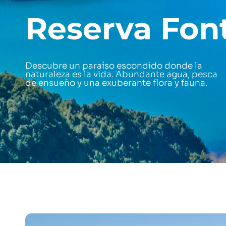
Reserva Font
Descubre un paraíso escondido donde la
naturaleza es la vida. Abundante agua, pesca
de ensueño y una exuberante flora y fauna
.